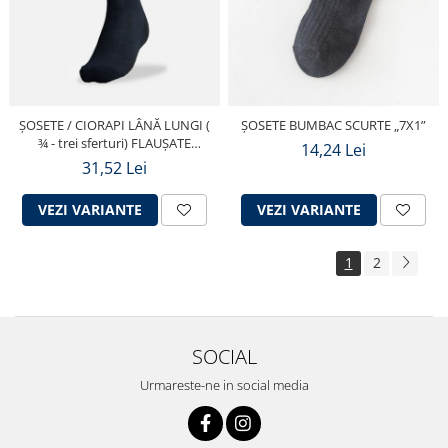
ȘOSETE / CIORAPI LÂNĂ LUNGI (
ȘOSETE BUMBAC SCURTE „7X1”
¾ - trei sferturi) FLAUȘATE
14,24 Lei
(PLUȘATE) ÎN TALPĂ
31,52 Lei
VEZI VARIANTE
VEZI VARIANTE
1
2
SOCIAL
Urmareste-ne in social media