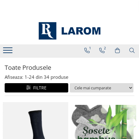
1
2
Toate Produsele
Afiseaza:
1-
24
din
34
produse
FILTRE