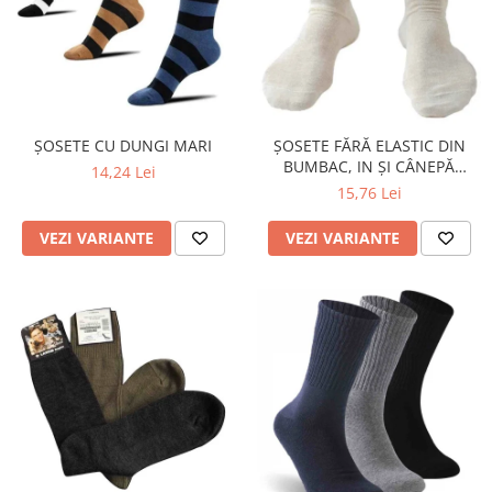
ȘOSETE CU DUNGI MARI
ȘOSETE FĂRĂ ELASTIC DIN
BUMBAC, IN ȘI CÂNEPĂ
14,24 Lei
ORGANICĂ
15,76 Lei
VEZI VARIANTE
VEZI VARIANTE