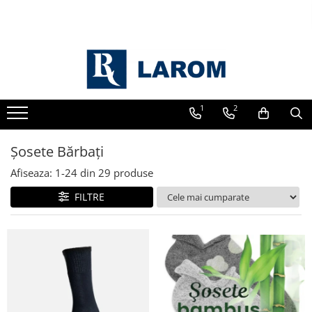
1
2
Șosete Bărbați
Afiseaza:
1-
24
din
29
produse
FILTRE