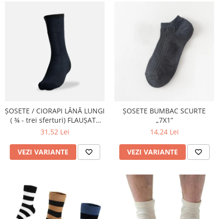
ȘOSETE / CIORAPI LÂNĂ LUNGI
ȘOSETE BUMBAC SCURTE
( ¾ - trei sferturi) FLAUȘATE
„7X1”
(PLUȘATE) ÎN TALPĂ
31,52 Lei
14,24 Lei
VEZI VARIANTE
VEZI VARIANTE