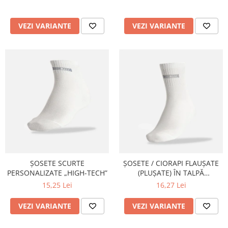
VEZI VARIANTE
VEZI VARIANTE
ȘOSETE SCURTE
ȘOSETE / CIORAPI FLAUȘATE
PERSONALIZATE „HIGH-TECH”
(PLUȘATE) ÎN TALPĂ
PERSONALIZATE „HIGH-TECH”
15,25 Lei
16,27 Lei
VEZI VARIANTE
VEZI VARIANTE