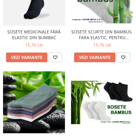
ȘOSETE MEDICINALE FĂRĂ
ȘOSETE SCURTE DIN BAMBUS,
ELASTIC DIN BUMBAC
FARA ELASTIC, PENTRU
DIABETICI
15,76 Lei
15,76 Lei
VEZI VARIANTE
VEZI VARIANTE