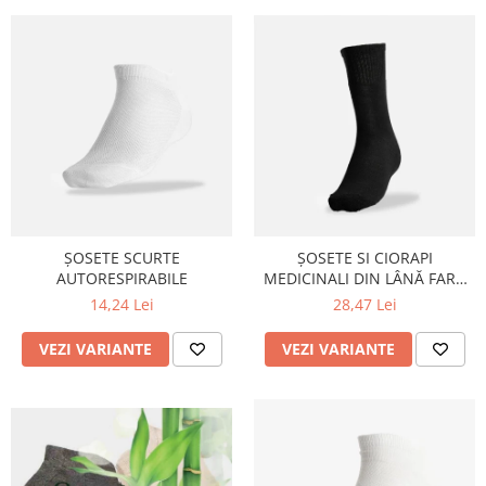
ȘOSETE SCURTE
ȘOSETE SI CIORAPI
AUTORESPIRABILE
MEDICINALI DIN LÂNĂ FARA
ELASTIC, FLAUȘATE (PLUȘATE)
14,24 Lei
28,47 Lei
ÎN TALPĂ
VEZI VARIANTE
VEZI VARIANTE