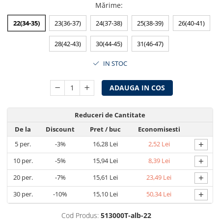
Mărime
:
22(34-35)
23(36-37)
24(37-38)
25(38-39)
26(40-41)
28(42-43)
30(44-45)
31(46-47)
IN STOC
ADAUGA IN COS
Reduceri de Cantitate
De la
Discount
Pret
/ buc
Economisesti
+
5
per.
-3%
16,28 Lei
2,52 Lei
+
10
per.
-5%
15,94 Lei
8,39 Lei
+
20
per.
-7%
15,61 Lei
23,49 Lei
+
30
per.
-10%
15,10 Lei
50,34 Lei
Cod Produs:
513000T-alb-22