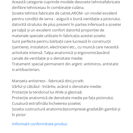
Această categorie cuprinde modele desosete tehnicefabricate
dinfibre tehnicesau în combinație culâna.
Șosete tehnice fabricate de catreLAROM- un model excelent
pentru condiții de iarna - asigură o bună ventilație a piciorului,
datorită stratului de pluș prezent în partea inferioară a șosetei
pe talpă și un excelent confort datorită proporției de
materiale speciale utilizate în fabricația acestei șosete.
Sunt perfecte pentru bărbații care lucrează în construcții
(șantiere), instalatori, electricieni etc., cu muncă care necesită
activitate intensă. Talpa anatomică și ergonomicăavând
canale de ventilație și o densitate medie;
Tratament special permanent din argint: antimiros, antistatic
si antibacterian;
Manșeta antistress - fabricată dinLycra®;
Vârful și călcâiul - întărite, având o densitate medie;
Protecție la tendonul lui Ahile și gleznaă;
Protecție anatomică de densitate medie pe fața piciorului;
Cusatură extrafinăla încheierea șosetei;
Șoseta custructură anatomicășicompresie gradatăîn gambă și
în picior
Informatii conformitate produs