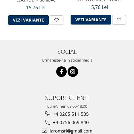
DIABETICI
15,76 Lei
15,76 Lei
VEZI VARIANTE
VEZI VARIANTE
SOCIAL
Urmareste-ne in social media
SUPORT CLIENTI
Luni-Vineri 08:00-18:00
+4 0265 511 535
+4 0756 069 840
laromsrl@gmail.com