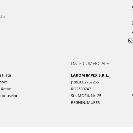
dia
DATE COMERCIALE
 Plata
LAROM IMPEX S.R.L.
port
J1992002767265
e Retur
RO2530747
Produselor
Str. MORII, Nr. 25
REGHIN, MURES